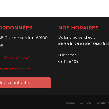
ORDONNÉES
NOS HORAIRES
Du lundi au vendredi :
88 Rue de verdun, 69100
de 7h à 12h et de 13h30 à 1
ne
Et le samedi :
 :
04 78 37 15 24
de 8h à 12h
ct@bsmnegoce.fr
ous contacter
Accueil
Contact
Isolation 