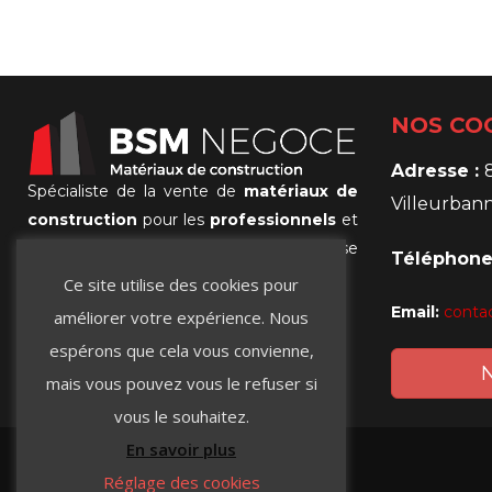
NOS CO
Adresse :
Spécialiste de la vente de
matériaux de
Villeurban
construction
pour les
professionnels
et
les
particuliers
, et la référence Lyonnaise
Téléphone
de
l’isolation Extérieure et intérieure
!
Ce site utilise des cookies pour
Email:
conta
améliorer votre expérience. Nous
BSM Negoce © 2019
. Tous droits réservés.
espérons que cela vous convienne,
N
Mentions légales
mais vous pouvez vous le refuser si
vous le souhaitez.
En savoir plus
Réglage des cookies