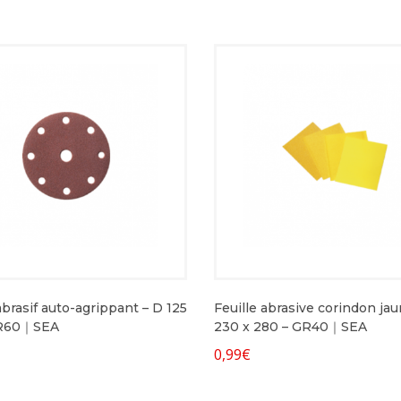
brasif auto-agrippant – D 125
Feuille abrasive corindon jau
R60｜SEA
230 x 280 – GR40｜SEA
0,99
€