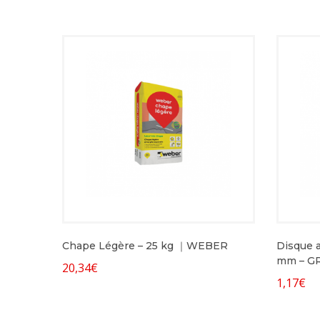
Chape Légère – 25 kg ｜WEBER
Disque a
mm – G
20,34
€
1,17
€