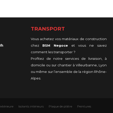
TRANSPORT
Vous achetez vos matériaux de construction
8h
chez
BSM Negoce
et vous ne savez
comment les transporter ?
Profitez de notre services de livraison, à
domicile ou sur chantier à Villeurbanne, Lyon
ou même sur l’ensemble de la région Rhône-
Alpes.
extérieure
Isolants intérieurs
Plaque de plâtre
Peintures