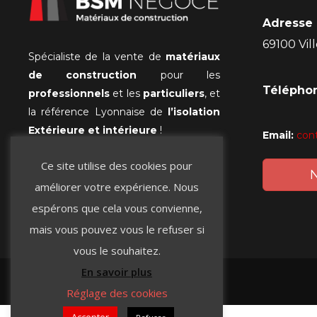
Adresse 
69100 Vi
Spécialiste de la vente de
matériaux
de construction
pour les
Téléphon
professionnels
et les
particuliers
, et
la référence Lyonnaise de
l’isolation
Extérieure et intérieure
!
Email:
con
Ce site utilise des cookies pour
BSM Negoce © 2019
. Tous droits
N
améliorer votre expérience. Nous
réservés.
espérons que cela vous convienne,
Mentions légales
mais vous pouvez vous le refuser si
vous le souhaitez.
En savoir plus
Réglage des cookies