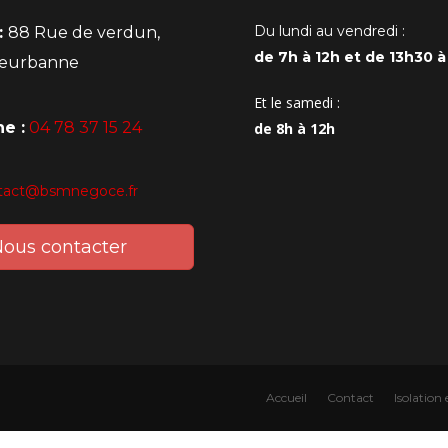
Du lundi au vendredi :
:
88 Rue de verdun,
de 7h à 12h et de 13h30 à
lleurbanne
Et le samedi :
e :
04 78 37 15 24
de 8h à 12h
tact@bsmnegoce.fr
ous contacter
Accueil
Contact
Isolation 