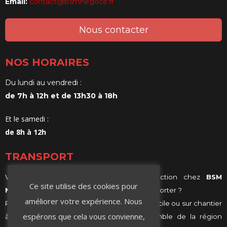
Email:
contact@bsmnegoce.fr
Nous contacter
NOS HORAIRES
Du lundi au vendredi :
de 7h à 12h et de 13h30 à 18h
Et le samedi :
de 8h à 12h
TRANSPORT
Vous achetez vos matériaux de construction chez
BSM
Ce site utilise des cookies pour
Negoce
et vous ne savez comment les transporter ?
améliorer votre expérience. Nous
Profitez de notre services de livraison, à domicile ou sur chantier
espérons que cela vous convienne,
à Villeurbanne, Lyon ou même sur l’ensemble de la région