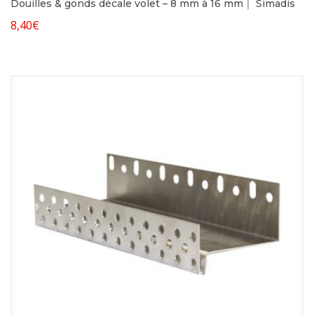
Douilles & gonds décale volet – 8 mm à 16 mm｜ Simadis
8,40
€