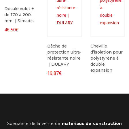
Décale volet +
de 170 à 200
mm ｜Simadis
46,50
€
Bâche de
Cheville
protection ultra-
d’isolation pour
résistante noire
polystyrène à
｜DULARY
double
expansion
19,87
€
Spécialiste de la vente de
matériaux de construction