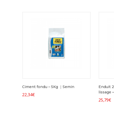
Ciment fondu – 5Kg ｜Semin
Enduit 2
lissage
22,34
€
25,79
€