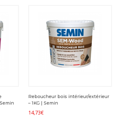
e
Reboucheur bois intérieur/extérieur
G｜Semin
– 1KG | Semin
14,73
€