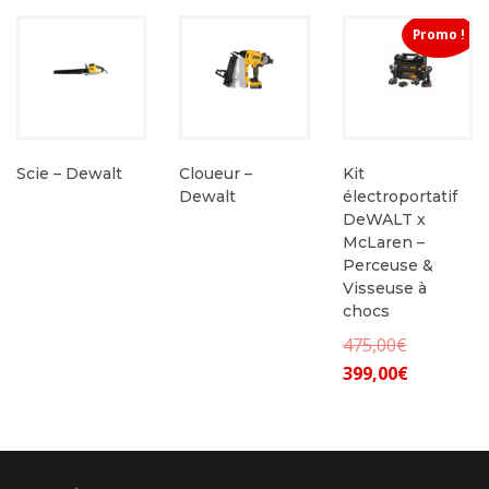
Promo !
Scie – Dewalt
Cloueur –
Kit
Dewalt
électroportatif
DeWALT x
McLaren –
Perceuse &
Visseuse à
chocs
Le
475,00
€
Le
prix
399,00
€
prix
initial
actuel
était :
est :
475,00€.
399,00€.