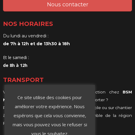
Nous contacter
NOS HORAIRES
Du lundi au vendredi :
de 7h à 12h et de 13h30 à 18h
Et le samedi :
de 8h à 12h
TRANSPORT
Vous achetez vos matériaux de construction chez
BSM
Ce site utilise des cookies pour
Negoce
et vous ne savez comment les transporter ?
améliorer votre expérience. Nous
Profitez de notre services de livraison, à domicile ou sur chantier
espérons que cela vous convienne,
à Villeurbanne, Lyon ou même sur l’ensemble de la région
Rhône-Alpes.
mais vous pouvez vous le refuser si
vous le souhaitez.