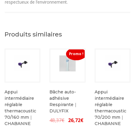
respectueux de l’environnement.
Produits similaires
Promo !
Appui
Bâche auto-
Appui
intermédiaire
adhésive
intermédiaire
réglable
Respirante｜
réglable
thermacoustic
DULYFIX
thermacoustic
70/160 mm｜
70/200 mm｜
Le
Le
48,37
€
26,72
€
CHABANNE
CHABANNE
prix
prix