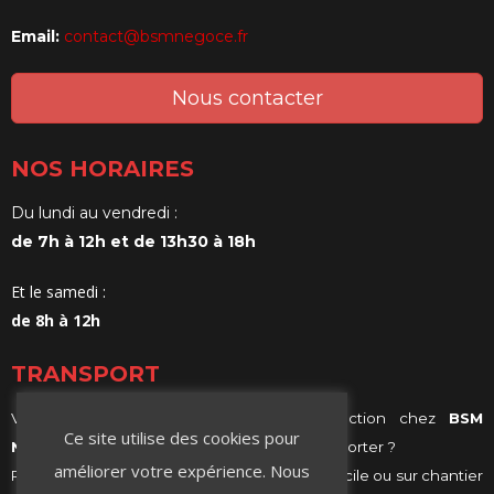
Email:
contact@bsmnegoce.fr
Nous contacter
NOS HORAIRES
Du lundi au vendredi :
de 7h à 12h et de 13h30 à 18h
Et le samedi :
de 8h à 12h
TRANSPORT
Vous achetez vos matériaux de construction chez
BSM
Ce site utilise des cookies pour
Negoce
et vous ne savez comment les transporter ?
améliorer votre expérience. Nous
Profitez de notre services de livraison, à domicile ou sur chantier