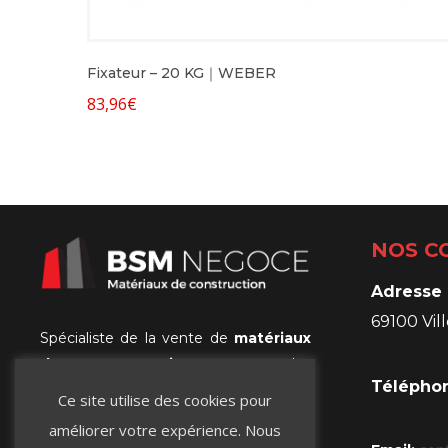
Fixateur – 20 KG｜WEBER
83,96
€
NOS C
Adresse 
69100 Vi
Spécialiste de la vente de
matériaux
de construction
pour les
Téléphon
professionnels
et les
particuliers
, et
Ce site utilise des cookies pour
la référence Lyonnaise de
l’isolation
améliorer votre expérience. Nous
Extérieure et intérieure
!