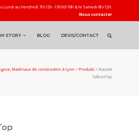
u Lundi au Vendredi 7h/12h -13h30/18h & le Samedi 8h/12h.
Nous contacter
SM STORY
BLOG
DEVIS/CONTACT
goce, Matériaux de construction à Lyon
>
Produits
>
Baumit
SilikonTop
Top