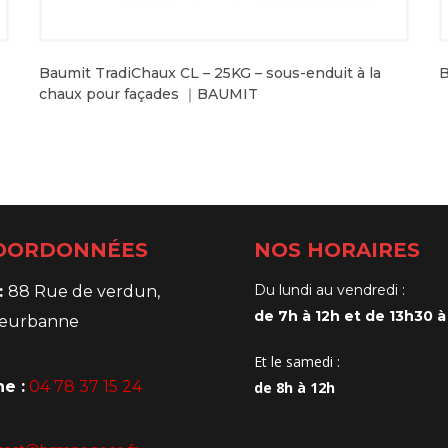
Baumit TradiChaux CL – 25KG – sous-enduit à la
B
chaux pour façades ｜BAUMIT
OORDONNÉES
NOS HORAIRES
Du lundi au vendredi :
:
88 Rue de verdun,
de 7h à 12h et de 13h30 à
lleurbanne
Et le samedi :
e :
04 78 37 15 24
de 8h à 12h