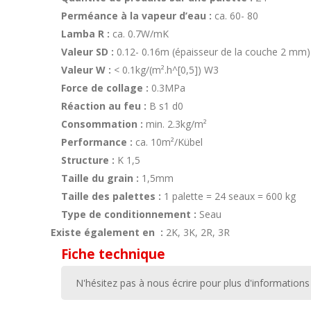
Perméance à la vapeur d’eau :
ca. 60- 80
Lamba R :
ca. 0.7W/mK
Valeur SD :
0.12- 0.16m (épaisseur de la couche 2 mm)
Valeur W :
< 0.1kg/(m².h^[0,5]) W3
Force de collage :
0.3MPa
Réaction au feu :
B s1 d0
Consommation :
min. 2.3kg/m²
Performance :
ca. 10m²/Kübel
Structure :
K 1,5
Taille du grain :
1,5mm
Taille des palettes :
1 palette = 24 seaux = 600 kg
Type de conditionnement :
Seau
Existe également en :
2K, 3K, 2R, 3R
Fiche technique
N'hésitez pas à nous écrire pour plus d'informations