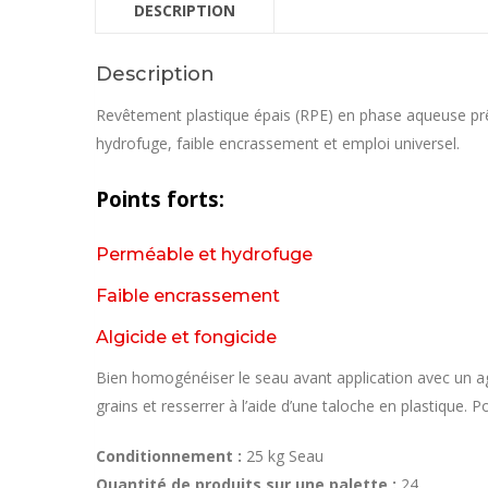
DESCRIPTION
Description
Revêtement plastique épais (RPE) en phase aqueuse prêt 
hydrofuge, faible encrassement et emploi universel.
Points forts:
Perméable et hydrofuge
Faible encrassement
Algicide et fongicide
Bien homogénéiser le seau avant application avec un agita
grains et resserrer à l’aide d’une taloche en plastique. Po
Conditionnement :
25 kg Seau
Quantité de produits sur une palette :
24