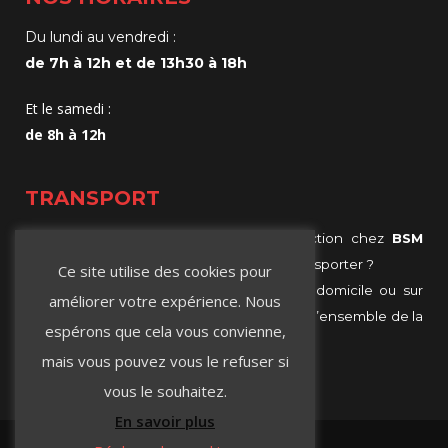
Du lundi au vendredi :
de 7h à 12h et de 13h30 à 18h
Et le samedi :
de 8h à 12h
TRANSPORT
Vous achetez vos matériaux de construction chez
BSM
Negoce
et vous ne savez comment les transporter ?
Ce site utilise des cookies pour
Profitez de notre services de livraison, à domicile ou sur
améliorer votre expérience. Nous
chantier à Villeurbanne, Lyon ou même sur l’ensemble de la
espérons que cela vous convienne,
région Rhône-Alpes.
mais vous pouvez vous le refuser si
vous le souhaitez.
En savoir plus