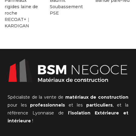
Panneaux
Baumit
Bande pare-feu
rigides laine de
Soubassement
roche
PSE
RECOAT+｜
KARDIGAN
Spécialiste de la vente de
matériaux de construction
pour les
professionnels
et les
particuliers
, et la
référence Lyonnaise de
l’isolation Extérieure et
intérieure
!