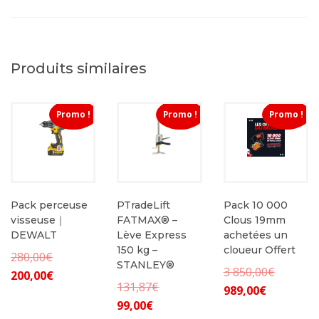
Produits similaires
Promo !
Promo !
Promo !
Pack perceuse
PTradeLift
Pack 10 000
visseuse｜
FATMAX® –
Clous 19mm
DEWALT
Lève Express
achetées un
150 kg –
cloueur Offert
Le
280,00
€
STANLEY®
Le
3 850,00
€
Le
prix
200,00
€
Le
131,87
€
Le
prix
989,00
€
prix
initial
Le
prix
99,00
€
prix
initial
actuel
était :