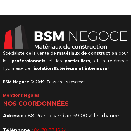
prix
initial
actuel
était :
est :
280,00€.
actuel
était :
est :
3
200,00€.
est :
131,87€.
989,00€.
850,00€
99,00€.
Spécialiste de la vente de
matériaux de construction
pour
les
professionnels
et les
particuliers
, et la référence
Lyonnaise de
l’isolation Extérieure et intérieure
!
BSM Negoce © 2019
. Tous droits réservés.
Mentions légales
NOS COORDONNÉES
Adresse :
88 Rue de verdun, 69100 Villeurbanne
Téléphone :
04 78 37 15 24