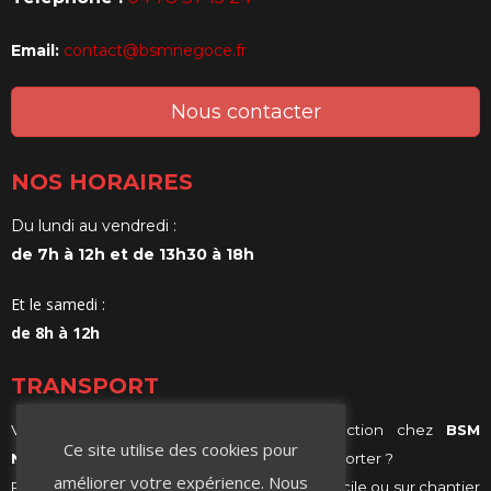
Email:
contact@bsmnegoce.fr
Nous contacter
NOS HORAIRES
Du lundi au vendredi :
de 7h à 12h et de 13h30 à 18h
Et le samedi :
de 8h à 12h
TRANSPORT
Vous achetez vos matériaux de construction chez
BSM
Ce site utilise des cookies pour
Negoce
et vous ne savez comment les transporter ?
améliorer votre expérience. Nous
Profitez de notre services de livraison, à domicile ou sur chantier