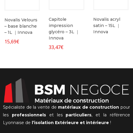
Capitole
Novalis acryl
Novalis Velours
impression
satin – 15L ｜
– base blanche
glycéro – 3L ｜
Innova
– 1L ｜Innova
Innova
15,69
€
33,47
€
Spécialiste de la vente de
matériaux de construction
pour
les
professionnels
et les
particuliers
, et la référence
Lyonnaise de
l’isolation Extérieure et intérieure
!