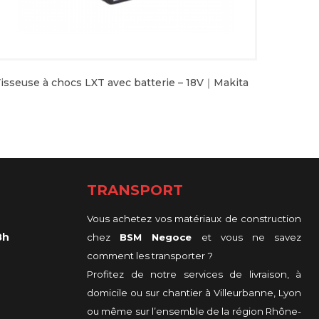
isseuse à chocs LXT avec batterie – 18V｜Makita
TRANSPORT
Vous achetez vos matériaux de construction
8h
chez
BSM Negoce
et vous ne savez
comment les transporter ?
Profitez de notre services de livraison, à
domicile ou sur chantier à Villeurbanne, Lyon
ou même sur l’ensemble de la région Rhône-