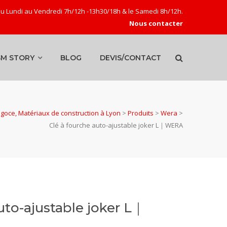
u Lundi au Vendredi 7h/12h -13h30/18h & le Samedi 8h/12h.
Nous contacter
SM STORY
BLOG
DEVIS/CONTACT
oce, Matériaux de construction à Lyon
>
Produits
>
Wera
>
Clé à fourche auto-ajustable joker L｜WERA
uto-ajustable joker L｜