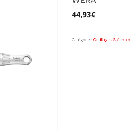
WERA
44,93
€
Catégorie :
Outillages & électro