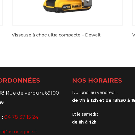
Visseuse à choc ultra compacte – Dewalt
V
ORDONNÉES
NOS HORAIRES
Du lundi au vendredi :
88 Rue de verdun, 69100
de 7h à 12h et de 13h30 à 1
ne
Et le samedi :
 :
04 78 37 15 24
de 8h à 12h
ct@bsmnegoce.fr