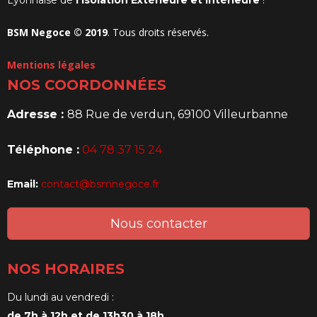
Lyonnaise de
l’isolation Extérieure et intérieure
!
BSM Negoce © 2019
. Tous droits réservés.
Mentions légales
NOS COORDONNÉES
Adresse :
88 Rue de verdun, 69100 Villeurbanne
Téléphone :
04 78 37 15 24
Email:
contact@bsmnegoce.fr
Nous contacter
NOS HORAIRES
Du lundi au vendredi :
de 7h à 12h et de 13h30 à 18h