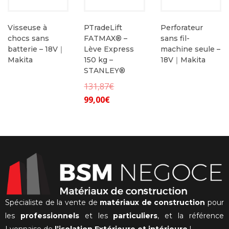
Visseuse à
PTradeLift
Perforateur
chocs sans
FATMAX® –
sans fil-
batterie – 18V｜
Lève Express
machine seule –
Makita
150 kg –
18V｜Makita
STANLEY®
Le
131,87
€
Le
prix
99,00
€
prix
initial
actuel
était :
est :
131,87€.
99,00€.
Spécialiste de la vente de
matériaux de construction
pour
les
professionnels
et les
particuliers
, et la référence