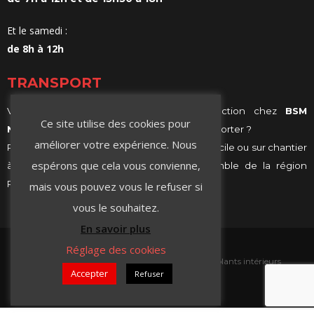
Et le samedi :
de 8h à 12h
TRANSPORT
Vous achetez vos matériaux de construction chez
BSM
Ce site utilise des cookies pour
Negoce
et vous ne savez comment les transporter ?
améliorer votre expérience. Nous
Profitez de notre services de livraison, à domicile ou sur chantier
espérons que cela vous convienne,
à Villeurbanne, Lyon ou même sur l’ensemble de la région
Rhône-Alpes.
mais vous pouvez vous le refuser si
vous le souhaitez.
En savoir plus
Réglage des cookies
Accueil
Contact
Isolation extérieure
Isolants intérieurs
Accepter
Refuser
Plaque de plâtre
Peintures