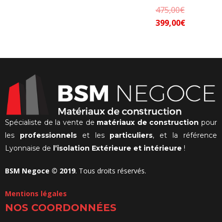
Le
475,00
€
Le
prix
399,00
€
prix
initial
actuel
était :
est :
475,00€.
399,00€.
Spécialiste de la vente de
matériaux de construction
pour
les
professionnels
et les
particuliers
, et la référence
Lyonnaise de
l’isolation Extérieure et intérieure
!
BSM Negoce © 2019
. Tous droits réservés.
Mentions légales
NOS COORDONNÉES