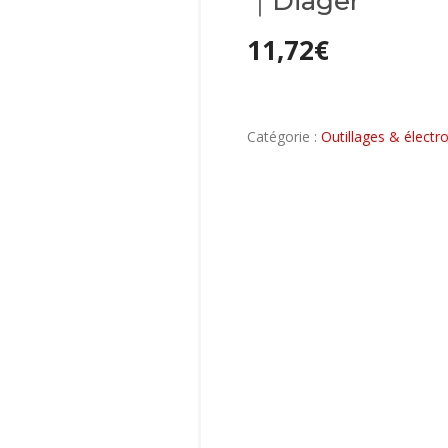
｜Diager
11,72
€
Catégorie :
Outillages & électro