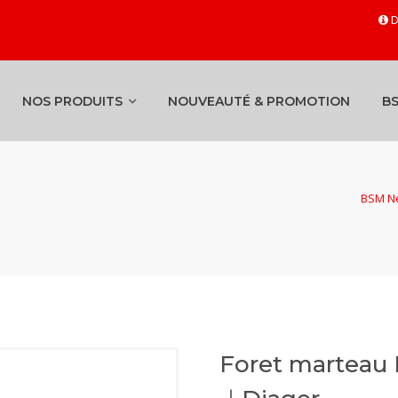
D
NOS PRODUITS
NOUVEAUTÉ & PROMOTION
B
BSM Ne
Foret marteau