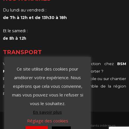
Du lundi au vendredi :
de 7h à 12h et de 13h30 à 18h
Et le samedi :
de 8h à 12h
TRANSPORT
Vous achetez vos matériaux de construction chez
BSM
Ce site utilise des cookies pour
Negoce
et vous ne savez comment les transporter ?
améliorer votre expérience. Nous
Profitez de notre services de livraison, à domicile ou sur chantier
espérons que cela vous convienne,
à Villeurbanne, Lyon ou même sur l’ensemble de la région
Rhône-Alpes.
mais vous pouvez vous le refuser si
vous le souhaitez.
En savoir plus
Réglage des cookies
Accueil
Contact
Isolation extérieure
Isolants intérieurs