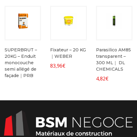
SUPERBRUT –
Fixateur – 20 KG
Parasilico AM85
20KG – Enduit
｜WEBER
transparent –
monocouche
300 ML｜ DL
83,96
€
semi allégé de
CHEMICALS
façade｜PRB
4,82
€