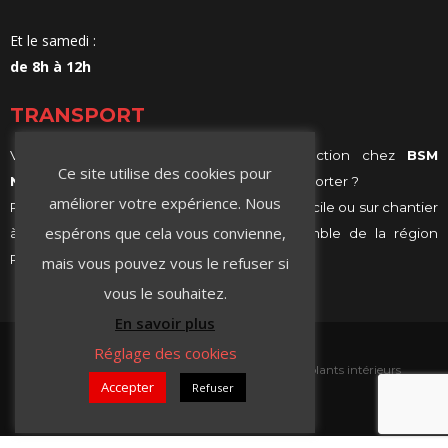
Et le samedi :
de 8h à 12h
TRANSPORT
Vous achetez vos matériaux de construction chez
BSM
Ce site utilise des cookies pour
Negoce
et vous ne savez comment les transporter ?
améliorer votre expérience. Nous
Profitez de notre services de livraison, à domicile ou sur chantier
espérons que cela vous convienne,
à Villeurbanne, Lyon ou même sur l’ensemble de la région
Rhône-Alpes.
mais vous pouvez vous le refuser si
vous le souhaitez.
En savoir plus
Réglage des cookies
Accueil
Contact
Isolation extérieure
Isolants intérieurs
Accepter
Refuser
Plaque de plâtre
Peintures