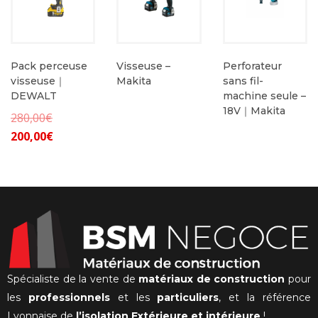
Pack perceuse
Visseuse –
Perforateur
visseuse｜
Makita
sans fil-
DEWALT
machine seule –
18V｜Makita
Le
280,00
€
Le
prix
200,00
€
prix
initial
actuel
était :
est :
280,00€.
200,00€.
Spécialiste de la vente de
matériaux de construction
pour
les
professionnels
et les
particuliers
, et la référence
Lyonnaise de
l’isolation Extérieure et intérieure
!