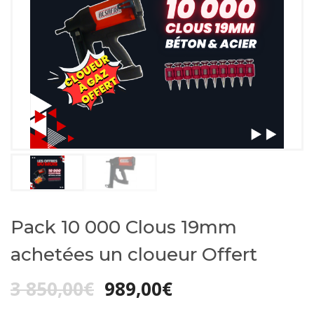
Pack 10 000 Clous 19mm
achetées un cloueur Offert
Le
Le
3 850,00
€
989,00
€