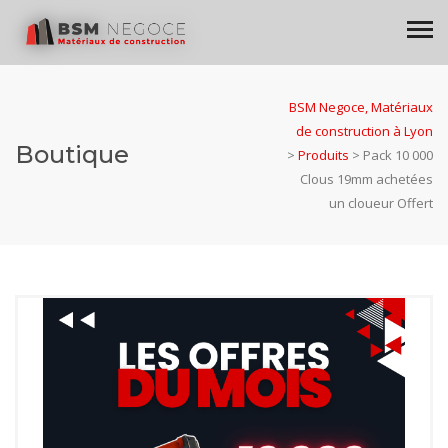
BSM Negoce, Matériaux
de construction à Lyon
Boutique
>
Produits
>
Pack 10 000
Clous 19mm achetées
un cloueur Offert