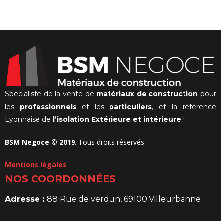
prix
initial
prix
initial
actuel
était :
actuel
était :
actuel
était :
est :
280,00€.
est :
645,65€.
est :
1
200,00€.
449,00€.
649,00€.
129,08€.
Spécialiste de la vente de
matériaux de construction
pour
les
professionnels
et les
particuliers
, et la référence
Lyonnaise de
l’isolation Extérieure et intérieure
!
BSM Negoce © 2019
. Tous droits réservés.
Mentions légales
NOS COORDONNÉES
Adresse :
88 Rue de verdun, 69100 Villeurbanne