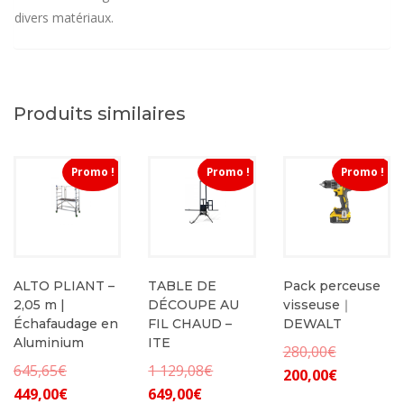
divers matériaux.
Produits similaires
Promo !
Promo !
Promo !
ALTO PLIANT –
TABLE DE
Pack perceuse
2,05 m |
DÉCOUPE AU
visseuse｜
Échafaudage en
FIL CHAUD –
DEWALT
Aluminium
ITE
Le
280,00
€
Le
Le
645,65
€
1 129,08
€
Le
prix
200,00
€
Le
prix
Le
prix
449,00
€
649,00
€
prix
initial