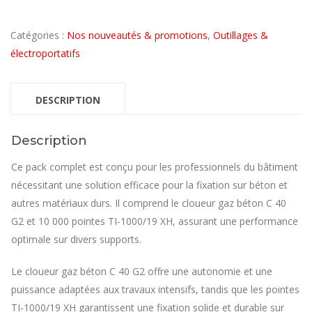
prix
prix
Catégories :
Nos nouveautés & promotions
initial
actuel
,
Outillages &
électroportatifs
était :
est :
DESCRIPTION
3
989,00€.
850,00€.
Description
Ce pack complet est conçu pour les professionnels du bâtiment
nécessitant une solution efficace pour la fixation sur béton et
autres matériaux durs. Il comprend le cloueur gaz béton C 40
G2 et 10 000 pointes TI-1000/19 XH, assurant une performance
optimale sur divers supports.
Le cloueur gaz béton C 40 G2 offre une autonomie et une
puissance adaptées aux travaux intensifs, tandis que les pointes
TI-1000/19 XH garantissent une fixation solide et durable sur