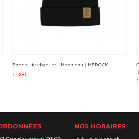
Bonnet de chantier – Hebo noir｜HEROCK
C
｜
12,88
€
1
ORDONNÉES
NOS HORAIRES
Du lundi au vendredi :