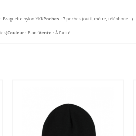
:
Braguette nylon YKK
Poches :
7 poches (outil, mètre, téléphone…)
ies)
Couleur :
Blanc
Vente :
À l’unité