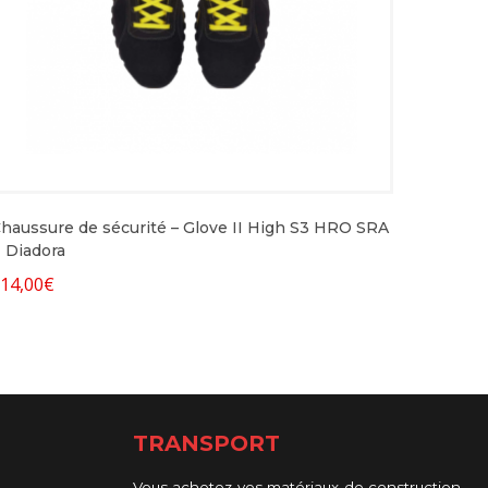
haussure de sécurité – Glove II High S3 HRO SRA
Diadora
14,00
€
TRANSPORT
Vous achetez vos matériaux de construction