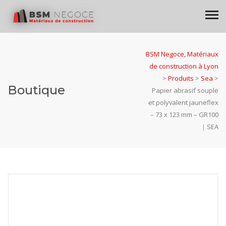
BSM Negoce, Matériaux
de construction à Lyon
>
Produits
>
Sea
>
Boutique
Papier abrasif souple
et polyvalent jauneflex
– 73 x 123 mm – GR100
｜SEA