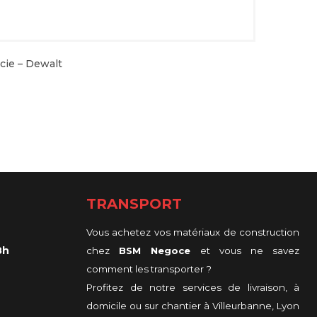
cie – Dewalt
TRANSPORT
Vous achetez vos matériaux de construction
8h
chez
BSM Negoce
et vous ne savez
comment les transporter ?
Profitez de notre services de livraison, à
domicile ou sur chantier à Villeurbanne, Lyon