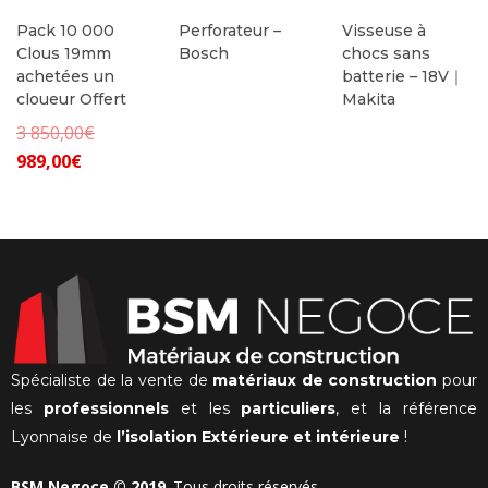
Pack 10 000
Perforateur –
Visseuse à
Clous 19mm
Bosch
chocs sans
achetées un
batterie – 18V｜
cloueur Offert
Makita
Le
3 850,00
€
Le
prix
989,00
€
prix
initial
actuel
était :
est :
3
989,00€.
850,00€.
Spécialiste de la vente de
matériaux de construction
pour
les
professionnels
et les
particuliers
, et la référence
Lyonnaise de
l’isolation Extérieure et intérieure
!
BSM Negoce © 2019
. Tous droits réservés.