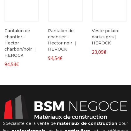
Pantalon de
Pantalon de
Veste polaire
chantier –
chantier –
darius gris｜
Hector
Hector noir ｜
HEROCK
charbon/noir ｜
HEROCK
23,09
€
HEROCK
94,54
€
94,54
€
Spécialiste de la vente de
matériaux de construction
pour
les
professionnels
et les
particuliers
, et la référence