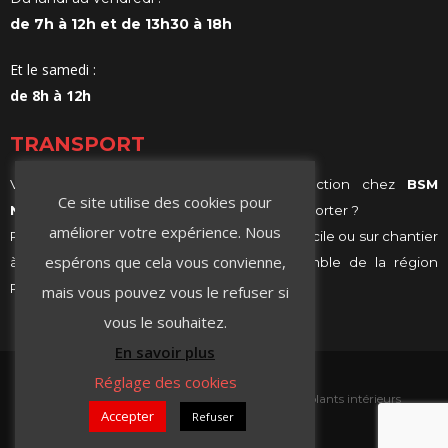
de 7h à 12h et de 13h30 à 18h
Et le samedi :
de 8h à 12h
TRANSPORT
Vous achetez vos matériaux de construction chez
BSM
Ce site utilise des cookies pour
Negoce
et vous ne savez comment les transporter ?
améliorer votre expérience. Nous
Profitez de notre services de livraison, à domicile ou sur chantier
espérons que cela vous convienne,
à Villeurbanne, Lyon ou même sur l’ensemble de la région
Rhône-Alpes.
mais vous pouvez vous le refuser si
vous le souhaitez.
En savoir plus
Réglage des cookies
Accueil
Contact
Isolation extérieure
Isolants intérieurs
Accepter
Refuser
Plaque de plâtre
Peintures