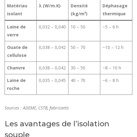
Matériau
λ (W/m.K)
Densité
Déphasage
isolant
(kg/m³)
thermique
Laine de
0,032 – 0,040
10 – 50
~5 – 6 h
verre
Ouate de
0,038 – 0,042
50 – 70
~10 – 12 h
cellulose
Chanvre
0,038 – 0,042
30 – 50
~8 – 10 h
Laine de
0,035 – 0,045
40 – 70
~6 – 8 h
roche
Sources : ADEME, CSTB, fabricants
Les avantages de l’isolation
souple