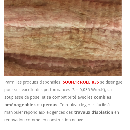
Parmi les produits disponibles,
SOUFL’R ROLL K35
se distingue
pour ses excellentes performances (λ = 0,035 W/m.K), sa
souplesse de pose, et sa compatibilité avec les
combles
aménageables
ou
perdus
. Ce rouleau léger et facile à
manipuler répond aux exigences des
travaux d’isolation
en
rénovation comme en construction neuve.