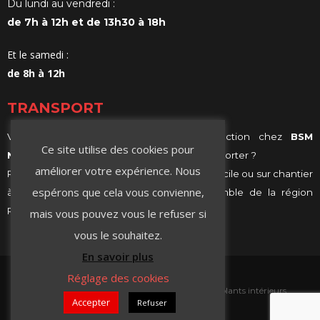
Du lundi au vendredi :
de 7h à 12h et de 13h30 à 18h
Et le samedi :
de 8h à 12h
TRANSPORT
Vous achetez vos matériaux de construction chez
BSM
Ce site utilise des cookies pour
Negoce
et vous ne savez comment les transporter ?
améliorer votre expérience. Nous
Profitez de notre services de livraison, à domicile ou sur chantier
espérons que cela vous convienne,
à Villeurbanne, Lyon ou même sur l’ensemble de la région
Rhône-Alpes.
mais vous pouvez vous le refuser si
vous le souhaitez.
En savoir plus
Réglage des cookies
Accueil
Contact
Isolation extérieure
Isolants intérieurs
Accepter
Refuser
Plaque de plâtre
Peintures