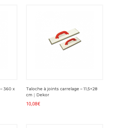
– 360 x
Taloche à joints carrelage – 11,5×28
cm｜Dekor
10,08
€